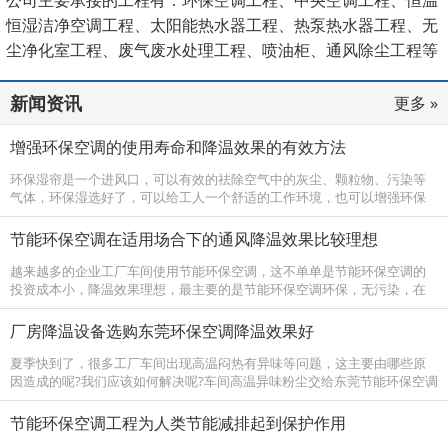
恒湿洁净空调工程、太阳能热水器工程、热泵热水器工程、无
尘净化室工程、废气废水处理工程、喷油柜、通风除尘工程等
领域。
新闻资讯
更多 »
增强环保空调的使用寿命和降温效果的有效方法
环保湿帘是一个进风口，可以有效的祛除空气中的灰尘、颗粒物、污染等
气体，环保湿选好了，可以给工人一个舒适的工作环境，也可以增强环保
空调的使用寿命和降温效果。 环保空调为保证送风阻力最小，从主机接出
的风管曲...
节能环保空调在适用场合下的通风降温效果比较理想
越来越多的企业工厂车间使用节能环保空调，这不单单是节能环保空调的
投资成本小，降温效果理想，最主要的是节能环保空调环保，无污染，在
国家大力推广新能源的同时，节能环保空调也是国家支持的环保降温设
备。节能环...
厂房降温设备选购东莞环保空调降温效果好
夏季快到了，很多工厂车间出现高温闷热有异味等问题，这主要由哪些原
因造成的呢?我们应该如何解决呢?车间高温异味粉尘交给东莞节能环保空调
厂家来处理。 工厂车间出现高温闷热有异味的原因：车间内上班工作人员
多，空...
节能环保空调工程为人类节能减排起到保护作用