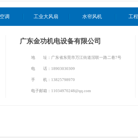
空调
工业大风扇
水帘风机
工
广东金功机电设备有限公司
地 址：广东省东莞市万江街道滘联一路二巷7号
电 话：18903030309
手 机：13825798970
电子邮箱：11034970248@qq.com