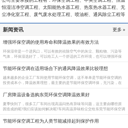
恒湿洁净空调工程、太阳能热水器工程、热泵热水器工程、无
尘净化室工程、废气废水处理工程、喷油柜、通风除尘工程等
领域。
新闻资讯
更多 »
增强环保空调的使用寿命和降温效果的有效方法
环保湿帘是一个进风口，可以有效的祛除空气中的灰尘、颗粒物、污染等
气体，环保湿选好了，可以给工人一个舒适的工作环境，也可以增强环保
空调的使用寿命和降温效果。 环保空调为保证送风阻力最小，从主机接出
的风管曲...
节能环保空调在适用场合下的通风降温效果比较理想
越来越多的企业工厂车间使用节能环保空调，这不单单是节能环保空调的
投资成本小，降温效果理想，最主要的是节能环保空调环保，无污染，在
国家大力推广新能源的同时，节能环保空调也是国家支持的环保降温设
备。节能环...
厂房降温设备选购东莞环保空调降温效果好
夏季快到了，很多工厂车间出现高温闷热有异味等问题，这主要由哪些原
因造成的呢?我们应该如何解决呢?车间高温异味粉尘交给东莞节能环保空调
厂家来处理。 工厂车间出现高温闷热有异味的原因：车间内上班工作人员
多，空...
节能环保空调工程为人类节能减排起到保护作用