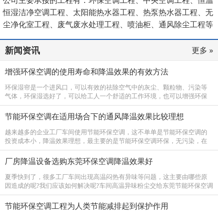
恒湿洁净空调工程、太阳能热水器工程、热泵热水器工程、无
尘净化室工程、废气废水处理工程、喷油柜、通风除尘工程等
领域。
新闻资讯
更多 »
增强环保空调的使用寿命和降温效果的有效方法
环保湿帘是一个进风口，可以有效的祛除空气中的灰尘、颗粒物、污染等
气体，环保湿选好了，可以给工人一个舒适的工作环境，也可以增强环保
空调的使用寿命和降温效果。 环保空调为保证送风阻力最小，从主机接出
的风管曲...
节能环保空调在适用场合下的通风降温效果比较理想
越来越多的企业工厂车间使用节能环保空调，这不单单是节能环保空调的
投资成本小，降温效果理想，最主要的是节能环保空调环保，无污染，在
国家大力推广新能源的同时，节能环保空调也是国家支持的环保降温设
备。节能环...
厂房降温设备选购东莞环保空调降温效果好
夏季快到了，很多工厂车间出现高温闷热有异味等问题，这主要由哪些原
因造成的呢?我们应该如何解决呢?车间高温异味粉尘交给东莞节能环保空调
厂家来处理。 工厂车间出现高温闷热有异味的原因：车间内上班工作人员
多，空...
节能环保空调工程为人类节能减排起到保护作用