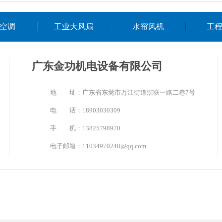
空调
工业大风扇
水帘风机
工
广东金功机电设备有限公司
地 址：广东省东莞市万江街道滘联一路二巷7号
电 话：18903030309
手 机：13825798970
电子邮箱：11034970248@qq.com