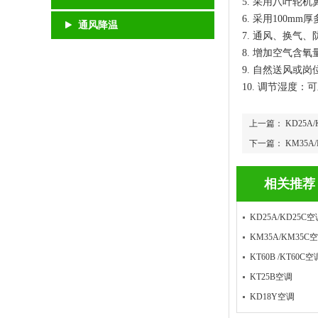
5. 采用八叶轮
6. 采用100
通风降温
7. 通风、换气
8. 增加空气含
9. 自然送风或
10. 调节湿度
上一篇：
KD25A
下一篇：
KM35A
相关推荐
KD25A/KD25C空
KM35A/KM35C
KT60B /KT60C空
KT25B空调
KD18Y空调