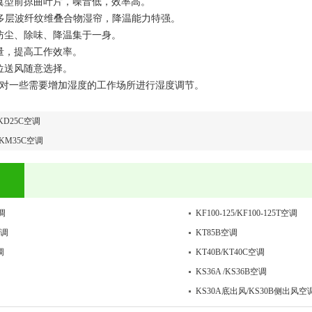
机翼型前掠曲叶片，噪音低，效率高。
mm厚多层波纤纹维叠合物湿帘，降温能力特强。
、防尘、除味、降温集于一身。
氧量，提高工作效率。
岗位送风随意选择。
：可对一些需要增加湿度的工作场所进行湿度调节。
/KD25C空调
/KM35C空调
调
KF100-125/KF100-125T空调
空调
KT85B空调
调
KT40B/KT40C空调
KS36A /KS36B空调
KS30A底出风/KS30B侧出风空