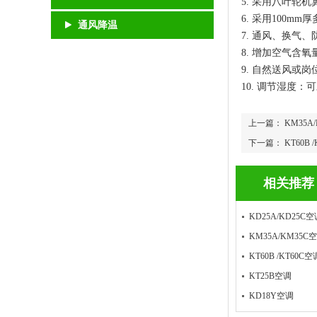
5. 采用八叶轮
6. 采用100
通风降温
7. 通风、换气
8. 增加空气含
9. 自然送风或
10. 调节湿度
上一篇：
KM35A
下一篇：
KT60B 
相关推荐
KD25A/KD25C空
KM35A/KM35C
KT60B /KT60C空
KT25B空调
KD18Y空调