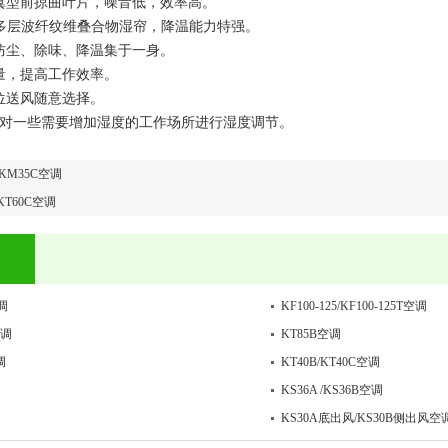
机翼型前掠曲叶片，噪音低，效率高。
mm厚多层波纤纹维叠合物湿帘，降温能力特强。
、防尘、除味、降温集于一身。
氧量，提高工作效率。
岗位送风随意选择。
：可对一些需要增加湿度的工作场所进行湿度调节。
/KM35C空调
/KT60C空调
调
KF100-125/KF100-125T空调
空调
KT85B空调
调
KT40B/KT40C空调
KS36A /KS36B空调
KS30A底出风/KS30B侧出风空