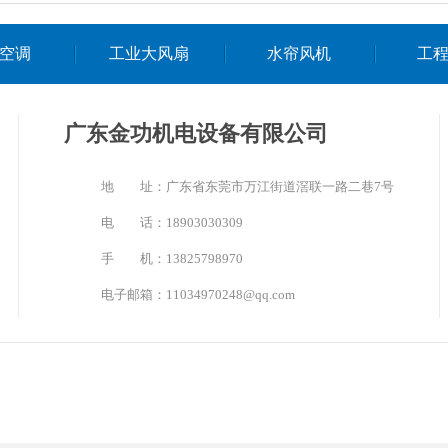
空调
工业大风扇
水帘风机
工
广东金功机电设备有限公司
地 址：广东省东莞市万江街道滘联一路二巷7号
电 话：18903030309
手 机：13825798970
电子邮箱：11034970248@qq.com