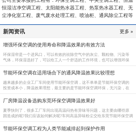
恒湿洁净空调工程、太阳能热水器工程、热泵热水器工程、无
尘净化室工程、废气废水处理工程、喷油柜、通风除尘工程等
领域。
新闻资讯
更多 »
增强环保空调的使用寿命和降温效果的有效方法
环保湿帘是一个进风口，可以有效的祛除空气中的灰尘、颗粒物、污染等
气体，环保湿选好了，可以给工人一个舒适的工作环境，也可以增强环保
空调的使用寿命和降温效果。 环保空调为保证送风阻力最小，从主机接出
的风管曲...
节能环保空调在适用场合下的通风降温效果比较理想
越来越多的企业工厂车间使用节能环保空调，这不单单是节能环保空调的
投资成本小，降温效果理想，最主要的是节能环保空调环保，无污染，在
国家大力推广新能源的同时，节能环保空调也是国家支持的环保降温设
备。节能环...
厂房降温设备选购东莞环保空调降温效果好
夏季快到了，很多工厂车间出现高温闷热有异味等问题，这主要由哪些原
因造成的呢?我们应该如何解决呢?车间高温异味粉尘交给东莞节能环保空调
厂家来处理。 工厂车间出现高温闷热有异味的原因：车间内上班工作人员
多，空...
节能环保空调工程为人类节能减排起到保护作用